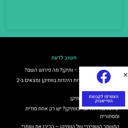
חשוב לדעת
למה קוראים לוותיקן – ותיקן? מה פירוש השם?
כתב יד ותיקן – אוצרות היהדות בוותיקן נמצאים ב-2
כתבי יד עתיקים
הצטרפו לקבוצת
יצירות של רפאל בוותיקן
הפייסבוק
יצירות של דה וינצ'י בוותיקן? יש רק אחת סודית
ומסתורית
המשמר השוויצרי של הוותיקן – הכירו את שומרי