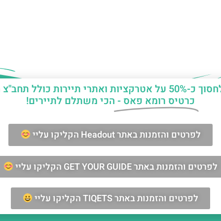
יות ואתרי תיירות כולל תחב"צ חינם?
כרטיס רומא פאס -
הכי משתלם לתיירים!
ן החופשה ברומא?
לפרטים והזמנות באתר Headout הקליקו עליי
מאשר/ת קבלת דיוור וחומרים פרסומיים
לפרטים והזמנות באתר GET YOUR GUIDE הקליקו עליי
שליחה
לפרטים והזמנות באתר TIQETS הקליקו עליי