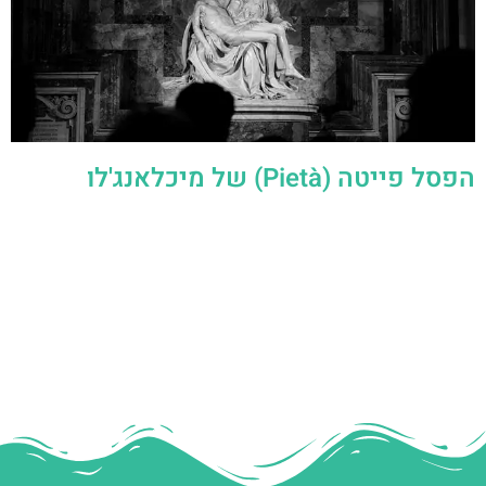
הפסל פייטה (Pietà) של מיכלאנג'לו