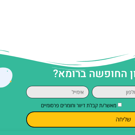
ן החופשה ברומא?
מאשר/ת קבלת דיוור וחומרים פרסומיים
שליחה