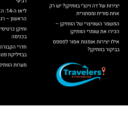
רביעי
יצירות של דה וינצ'י בוותיקן? יש רק
ליאו 
אחת סודית ומסתורית
הראשון – רגע
המשמר השוויצרי של הוותיקן –
ותיקן כרטיסים
הכירו את שומרי הוותיקן
בכניסה
אילו יצירות אומנות אסור לפספס
חדרי הקבורה 
בביקור בוותיקן?
בבזיליקת פט
מערות הוותיקן –  Grottoes