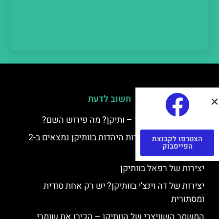
חשוב לדעת
למה קוראים לוותיקן – ותיקן? מה פירוש השם?
כתב יד ותיקן – אוצרות היהדות בוותיקן נמצאים ב-2
הצטרפו לקבוצת
הפייסבוק
כתבי יד עתיקים
יצירות של רפאל בוותיקן
יצירות של דה וינצ'י בוותיקן? יש רק אחת סודית
ומסתורית
המשמר השוויצרי של הוותיקן – הכירו את שומרי