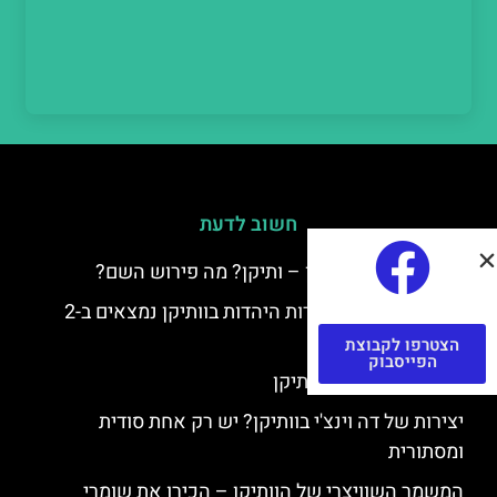
חשוב לדעת
למה קוראים לוותיקן – ותיקן? מה פירוש השם?
כתב יד ותיקן – אוצרות היהדות בוותיקן נמצאים ב-2
כתבי יד עתיקים
הצטרפו לקבוצת
הפייסבוק
יצירות של רפאל בוותיקן
יצירות של דה וינצ'י בוותיקן? יש רק אחת סודית
ומסתורית
המשמר השוויצרי של הוותיקן – הכירו את שומרי