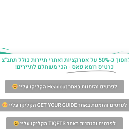
יות ואתרי תיירות כולל תחב"צ חינם?
כרטיס רומא פאס -
הכי משתלם לתיירים!
ן החופשה ברומא?
לפרטים והזמנות באתר Headout הקליקו עליי
מאשר/ת קבלת דיוור וחומרים פרסומיים
לפרטים והזמנות באתר GET YOUR GUIDE הקליקו עליי
שליחה
לפרטים והזמנות באתר TIQETS הקליקו עליי