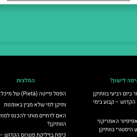
פה לישון?
המלצות
ביום רביעי בוותיקן
הפסל פייטה (Pietà) של מיכלאנג'לו
הקדוש – קבוע בימי
ותיקן למי שלא מבין באומנות
האם לדתיים מותר להכנס למוזי
ה-14: האפיפיור האמריקני
הוותיקן?
 היסטורי בוותיקן
כיפת בזיליקת פטרוס הקדוש –