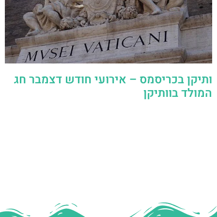
ותיקן בכריסמס – אירועי חודש דצמבר חג
המולד בוותיקן