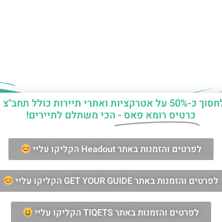
יות ואתרי תיירות כולל תחב"צ חינם?
כרטיס רומא פאס -
הכי משתלם לתיירים!
ן החופשה ברומא?
לפרטים והזמנות באתר Headout הקליקו עליי
מאשר/ת קבלת דיוור וחומרים פרסומיים
לפרטים והזמנות באתר GET YOUR GUIDE הקליקו עליי
שליחה
לפרטים והזמנות באתר TIQETS הקליקו עליי