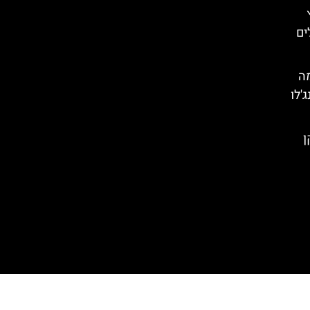
ים
מה
'לו