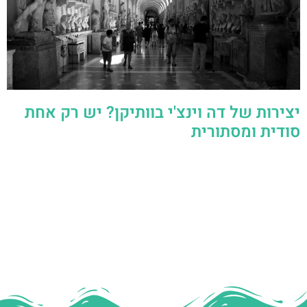
יצירות של דה וינצ'י בוותיקן? יש רק אחת
סודית ומסתורית