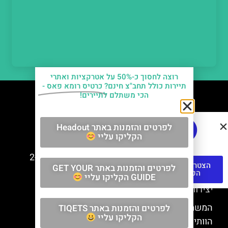
רוצה לחסוך כ-50% על אטרקציות ואתרי
תיירות כולל תחב"צ חינם?
כרטיס רומא פאס -
הכי משתלם לתיירים!
חשוב לדעת
לפרטים והזמנות באתר Headout
הקליקו עליי
למה קוראים לוותיקן – ותיקן? מה פירוש השם?
כתב יד ותיקן – אוצרות היהדות בוותיקן נמצאים ב-2
הצטרפו לקבוצת
לפרטים והזמנות באתר GET YOUR
כתבי יד עתיקים
הפייסבוק
GUIDE הקליקו עליי
יצירות של רפאל בוותיקן
המשמר השוויצרי של הוותיקן – הכירו את שומרי
לפרטים והזמנות באתר TIQETS
הקליקו עליי
הוותיקן