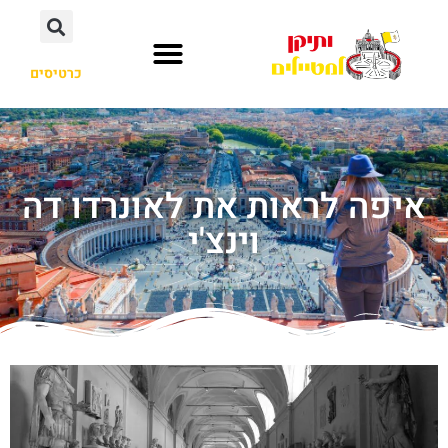
כרטיסים
איפה לראות את לאונרדו דה
וינצ'י