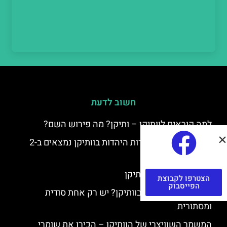
חשוב לדעת
למה קוראים לוותיקן – ותיקן? מה פירוש השם?
כתב יד ותיקן – אוצרות היהדות בוותיקן נמצאים ב-2
כתבי יד עתיקים
יצירות של רפאל בוותיקן
הצטרפו לקבוצת
הפייסבוק
יצירות של דה וינצ'י בוותיקן? יש רק אחת סודית
ומסתורית
המשמר השוויצרי של הוותיקן – הכירו את שומרי