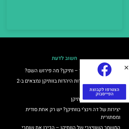
חשוב לדעת
למה קוראים לוותיקן – ותיקן? מה פירוש השם?
כתב יד ותיקן – אוצרות היהדות בוותיקן נמצאים ב-2
כתבי יד עתיקים
הצטרפו לקבוצת
הפייסבוק
יצירות של רפאל בוותיקן
יצירות של דה וינצ'י בוותיקן? יש רק אחת סודית
ומסתורית
המשמר השוויצרי של הוותיקן – הכירו את שומרי