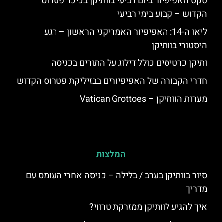
טקס האפיפיור ביום רביעי בוותיקן בכיכר פטרוס
הקדוש – קבוע בימי רביעי
ליאו ה-14: האפיפיור האמריקני הראשון – רגע
היסטורי בוותיקן
ותיקן כרטיסים כולל דילוג על התורים בכניסה
חדרי הקבורה של האפיפיורים בבזיליקת פטרוס הקדוש
מערות הוותיקן – Vatican Grottoes
המלצות
סיור בוותיקן בערב / בלילה – כניסה אחרי העומס עם
מדריך
איך להגיע לוותיקן ממזרקת טרווי?