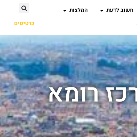
חשוב לדעת
המלצות
כרטיסים
כז רומא