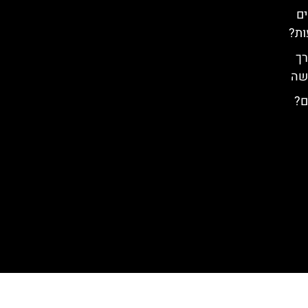
ים
ות?
רך
רשה
ם?