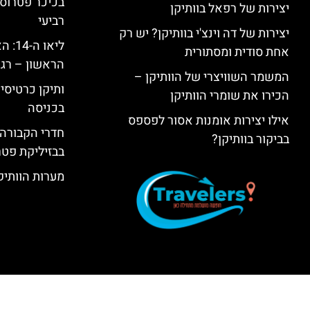
בכיכר פטרוס 
יצירות של רפאל בוותיקן
רביעי
יצירות של דה וינצ'י בוותיקן? יש רק
ליאו 
אחת סודית ומסתורית
הראשון – רגע
המשמר השוויצרי של הוותיקן –
ותיקן כרטיסים
הכירו את שומרי הוותיקן
בכניסה
אילו יצירות אומנות אסור לפספס
חדרי הקבורה 
בביקור בוותיקן?
בבזיליקת פט
מערות הוותיקן –  Grottoes