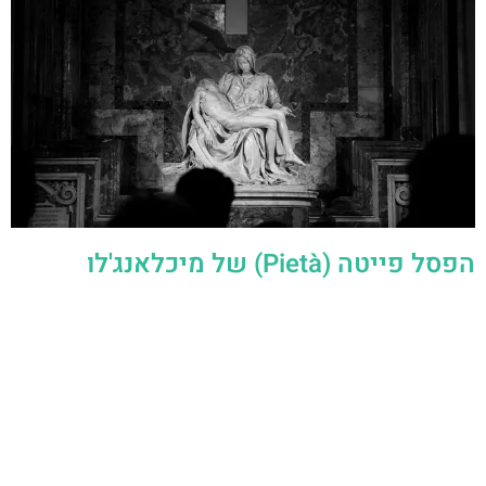
הפסל פייטה (Pietà) של מיכלאנג'לו