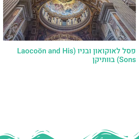
פסל לאוקואון ובניו (Laocoön and His
Sons) בוותיקן