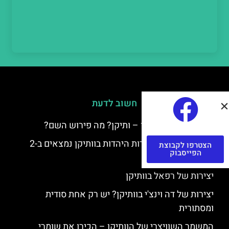
חשוב לדעת
למה קוראים לוותיקן – ותיקן? מה פירוש השם?
כתב יד ותיקן – אוצרות היהדות בוותיקן נמצאים ב-2
הצטרפו לקבוצת
הפייסבוק
כתבי יד עתיקים
יצירות של רפאל בוותיקן
יצירות של דה וינצ'י בוותיקן? יש רק אחת סודית
ומסתורית
המשמר השוויצרי של הוותיקן – הכירו את שומרי